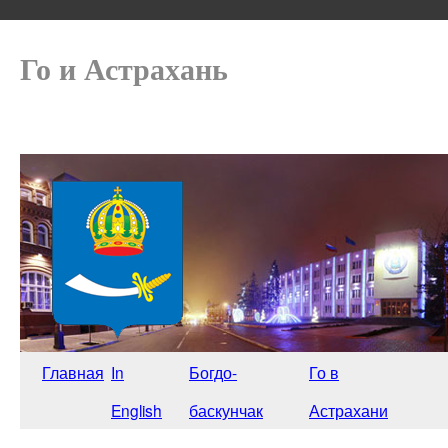
Го и Астрахань
Главная
In
Богдо-
Го в
English
баскунчак
Астрахани